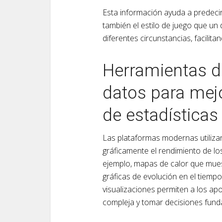
Esta información ayuda a predecir 
también el estilo de juego que u
diferentes circunstancias, facili
Herramientas de
datos para mejo
de estadísticas
Las plataformas modernas utiliza
gráficamente el rendimiento de los
ejemplo, mapas de calor que muest
gráficas de evolución en el tiempo
visualizaciones permiten a los 
compleja y tomar decisiones fun