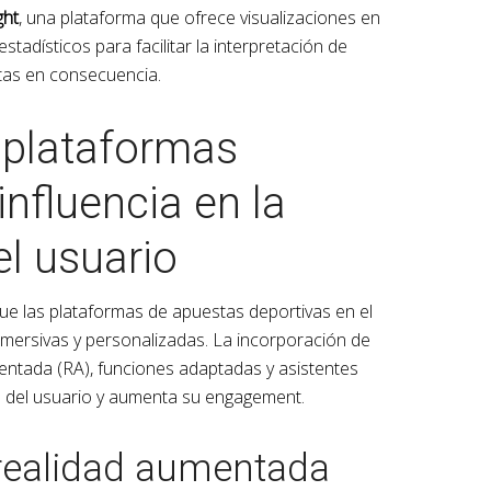
ght
, una plataforma que ofrece visualizaciones en
stadísticos para facilitar la interpretación de
stas en consecuencia.
 plataformas
 influencia en la
el usuario
que las plataformas de apuestas deportivas en el
nmersivas y personalizadas. La incorporación de
entada (RA), funciones adaptadas y asistentes
ón del usuario y aumenta su engagement.
 realidad aumentada