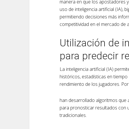
manera en que los apostadores y a
uso de inteligencia artificial (IA),
permitiendo decisiones más inform
competitividad en el mercado de 
Utilización de in
para predecir r
La inteligencia artificial (IA) pe
históricos, estadísticas en tiempo 
rendimiento de los jugadores. P
han desarrollado algoritmos que 
para pronosticar resultados con u
tradicionales.