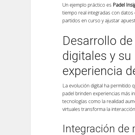
Un ejemplo práctico es
Padel Insi
tiempo real integradas con datos e
partidos en curso y ajustar apue
Desarrollo de
digitales y su
experiencia d
La evolución digital ha permitido 
padel brinden experiencias más i
tecnologías como la realidad aum
virtuales transforma la interacci
Integración de