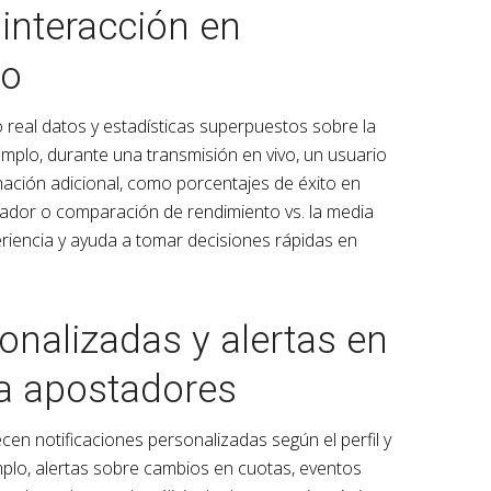
 interacción en
vo
o real datos y estadísticas superpuestos sobre la
emplo, durante una transmisión en vivo, un usuario
rmación adicional, como porcentajes de éxito en
jugador o comparación de rendimiento vs. la media
eriencia y ayuda a tomar decisiones rápidas en
onalizadas y alertas en
ra apostadores
en notificaciones personalizadas según el perfil y
mplo, alertas sobre cambios en cuotas, eventos